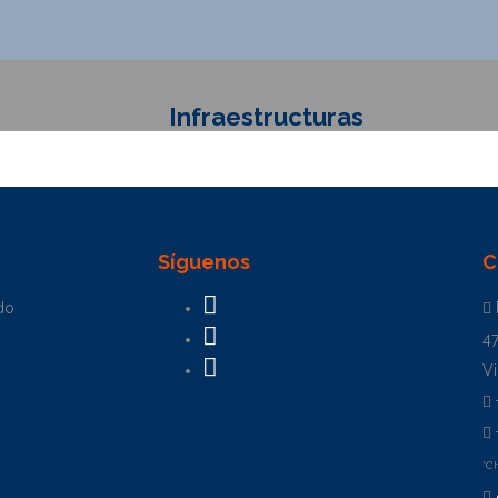
Infraestructuras
Síguenos
C
do
4
Vi
*C