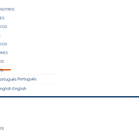
OSOTROS
LES
ICOS
S
ICOS
ONES
OS
Português
English
OS