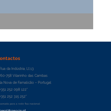
ontactos
Rua da Indústria, Lt.13
760-758 Vilarinho das Cambas
la Nova de Famalicão – Portugal
+351 252 098 122*
+351 252 315 252*
hamada para a rede fixa nacional
geral@geosin.pt