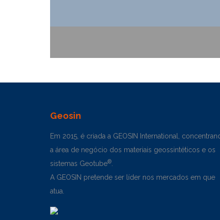
Geosin
Em 2015, é criada a GEOSIN International, concentran
a área de negócio dos materiais geossintéticos e os
®
sistemas Geotube
.
A GEOSIN pretende ser líder nos mercados em que
atua.