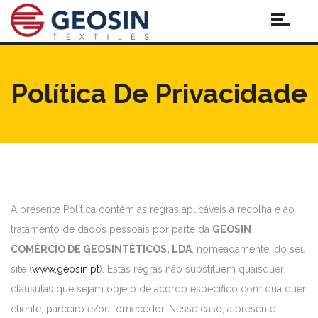
Política De Privacidade
A presente Política contém as regras aplicáveis à recolha e ao
tratamento de dados pessoais por parte da
GEOSIN
COMÉRCIO DE GEOSINTÉTICOS, LDA
, nomeadamente, do seu
site (
www.geosin.pt
). Estas regras não substituem quaisquer
cláusulas que sejam objeto de acordo específico com qualquer
cliente, parceiro e/ou fornecedor. Nesse caso, a presente