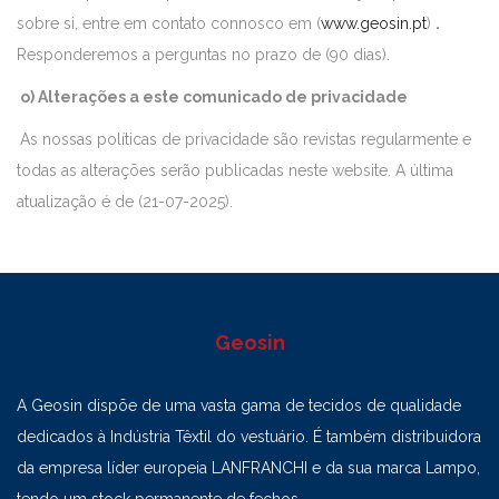
sobre si, entre em contato connosco em (
www.geosin.pt
)
.
Responderemos a perguntas no prazo de (90 dias).
o) Alterações a este comunicado de privacidade
As nossas políticas de privacidade são revistas regularmente e
todas as alterações serão publicadas neste website. A última
atualização é de (21-07-2025).
Geosin
A Geosin dispõe de uma vasta gama de tecidos de qualidade
dedicados à Indústria Têxtil do vestuário. É também distribuidora
da empresa líder europeia LANFRANCHI e da sua marca Lampo,