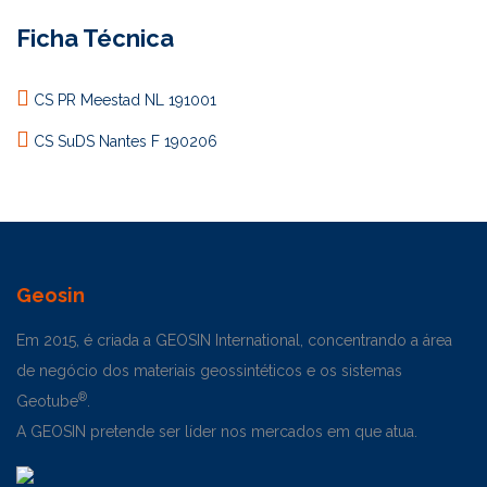
Ficha Técnica
CS PR Meestad NL 191001
CS SuDS Nantes F 190206
Geosin
Em 2015, é criada a GEOSIN International, concentrando a área
de negócio dos materiais geossintéticos e os sistemas
®
Geotube
.
A GEOSIN pretende ser líder nos mercados em que atua.