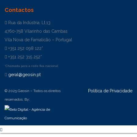
Contactos
Rua da Indústria, Lt.13
4760-758 Vilarinho das Cambas
Vila Nova de Famalicão – Portugal
+351 252 098 122*
+351 252 315 252*
*Chamada para a rede fixa nacional
geral@geosin.pt
Política de Privacidade
© 2025 Geosin – Todos os direitos
reservados. By: