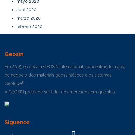
mayo 2020
abril 2020
marzo 2020
febrero 2020
Geosin
Em 2015, é criada a GEOSIN International, concentrando a área
de negócio dos materiais geossintéticos e os sistemas
®
Geotube
.
A GEOSIN pretende ser líder nos mercados em que atua.
Síguenos