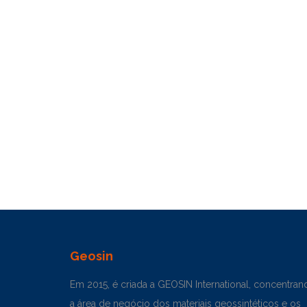
Geosin
Em 2015, é criada a GEOSIN International, concentran
a área de negócio dos materiais geossintéticos e os