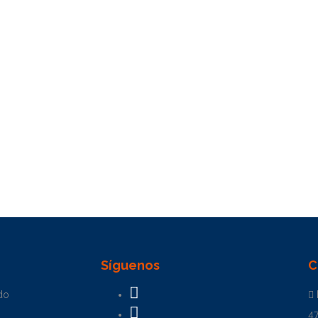
Síguenos
C
do
4