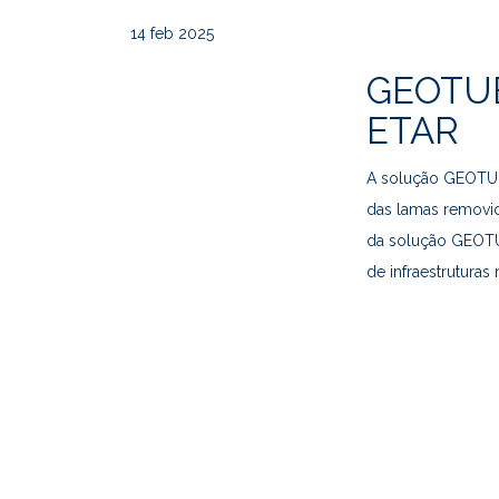
14
feb 2025
GEOTUB
ETAR
A solução GEOTUB
das lamas removid
da solução GEOTUB
de infraestruturas