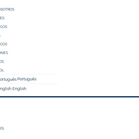
OSOTROS
LES
ICOS
S
ICOS
ONES
OS
Português
English
OS