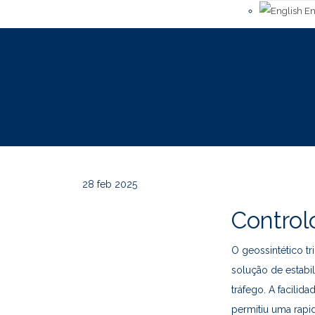
En
28
feb 2025
Control
O geossintético t
solução de estabi
tráfego. A facilid
permitiu uma rapi