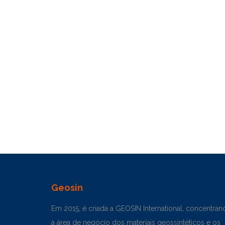
Geosin
Em 2015, é criada a GEOSIN International, concentran
a área de negócio dos materiais geossintéticos e os