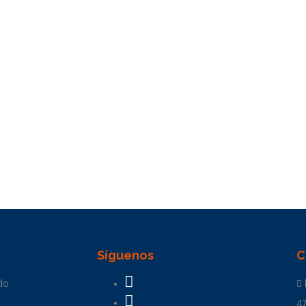
Síguenos
C
do
4