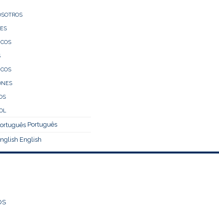
OSOTROS
LES
ICOS
S
ICOS
ONES
OS
Português
English
OS