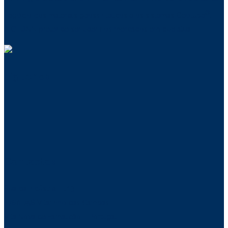
®
negócio dos materiais geossintéticos e os sistemas Geotube
.
A GEOSIN pretende ser líder nos mercados em que atua.
Síguenos
Contactos
Rua da Indústria, Lt.13
4760-758 Vilarinho das Cambas
Vila Nova de Famalicão – Portugal