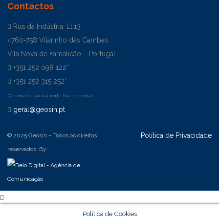
Contactos
Rua da Indústria, Lt.13
4760-758 Vilarinho das Cambas
Vila Nova de Famalicão – Portugal
+351 252 098 122*
+351 252 315 252*
*Chamada para a rede fixa nacional
geral@geosin.pt
Política de Privacidade
© 2025 Geosin – Todos os direitos
reservados. By:
Política de Cookies