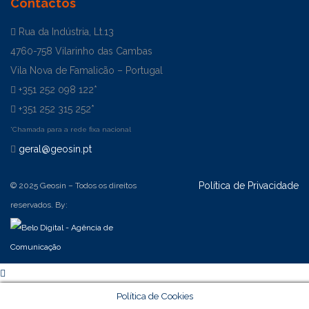
Contactos
Rua da Indústria, Lt.13
4760-758 Vilarinho das Cambas
Vila Nova de Famalicão – Portugal
+351 252 098 122*
+351 252 315 252*
*Chamada para a rede fixa nacional
geral@geosin.pt
Política de Privacidade
© 2025 Geosin – Todos os direitos
reservados. By:
Política de Cookies