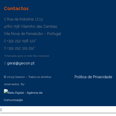
Contactos
Rua da Indústria, Lt.13
4760-758 Vilarinho das Cambas
Vila Nova de Famalicão – Portugal
+351 252 098 122*
+351 252 315 252*
*Chamada para a rede fixa nacional
geral@geosin.pt
Política de Privacidade
© 2025 Geosin – Todos os direitos
reservados. By: