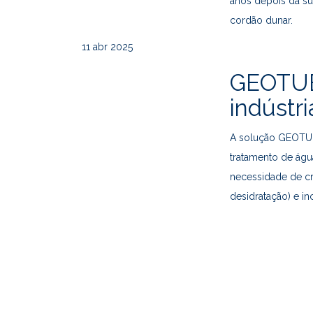
anos depois da su
cordão dunar.
11
abr 2025
GEOTUB
indústri
A solução GEOTUB
tratamento de águ
necessidade de cri
desidratação) e in