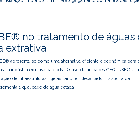
a instalação, impondo um limite ao galgamento do mar e à destruiç
E® no tratamento de águas 
a extrativa
E® apresenta-se como uma alternativa eficiente e económica para 
as na indústria extrativa da pedra. O uso de unidades GEOTUBE® eli
ação de infraestruturas rígidas (tanque + decantador + sistema de
crementa a qualidade de água tratada.