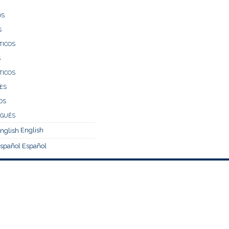
ÓS
S
TICOS
S
TICOS
ES
OS
English
Español