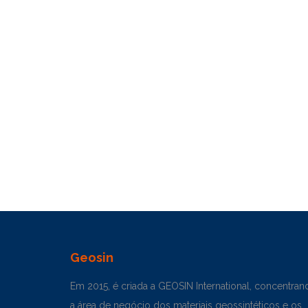
Geosin
Em 2015, é criada a GEOSIN International, concentran
a área de negócio dos materiais geossintéticos e os