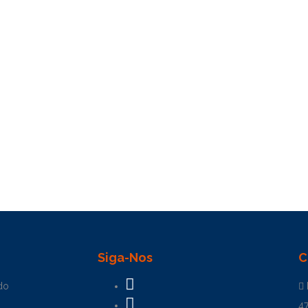
Siga-Nos
C
do
4