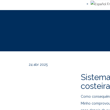
Es
24
abr 2025
Sistem
costeir
Como consequênci
Minho comprovou m