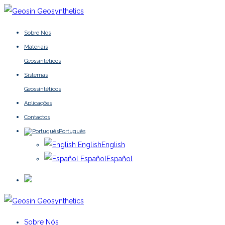
Sobre Nós
Materiais
Geossintéticos
Sistemas
Geossintéticos
Aplicações
Contactos
Português
English
English
Español
Español
Sobre Nós