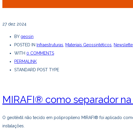
27
dez 2024
BY
geosin
POSTED IN
Infraestruturas
,
Materiais Geossintéticos
,
Newslette
WITH
0 COMMENTS
PERMALINK
STANDARD POST TYPE
MIRAFI® como separador na 
O geotêxtil não tecido em polipropileno MIRAFI® foi aplicado como 
instalações.