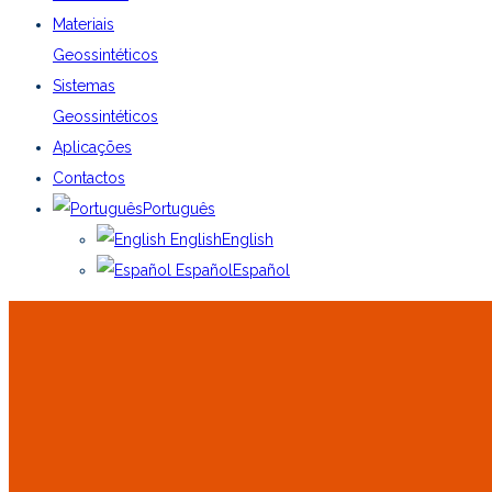
Materiais
Geossintéticos
Sistemas
Geossintéticos
Aplicações
Contactos
Português
English
English
Español
Español