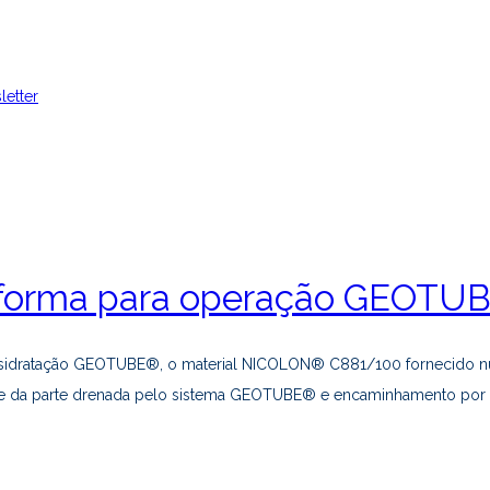
letter
aforma para operação GEOTU
desidratação GEOTUBE®, o material NICOLON® C881/100 fornecido nu
idade da parte drenada pelo sistema GEOTUBE® e encaminhamento por 