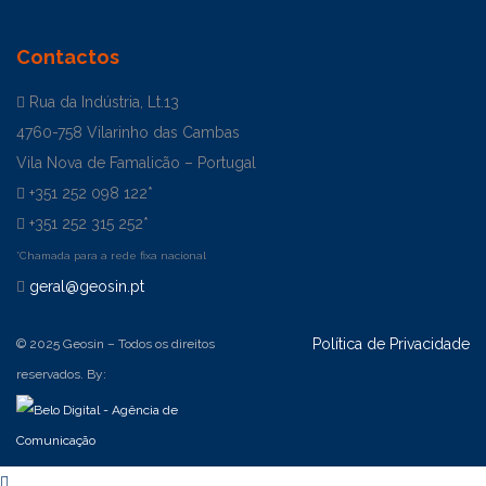
Contactos
Rua da Indústria, Lt.13
4760-758 Vilarinho das Cambas
Vila Nova de Famalicão – Portugal
+351 252 098 122*
+351 252 315 252*
*Chamada para a rede fixa nacional
geral@geosin.pt
Política de Privacidade
© 2025 Geosin – Todos os direitos
reservados. By: