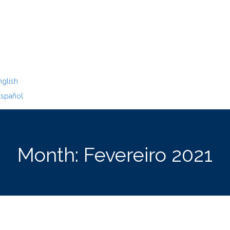
glish
spañol
Month:
Fevereiro 2021