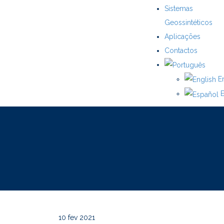
Sistemas
Geossintéticos
Aplicações
Contactos
En
E
10
fev 2021