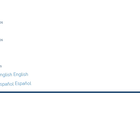
os
os
English
Español