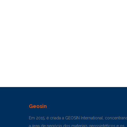
Geosin
Em 2015, é criada a GEOSIN International, concentran
a área de negócio dos materiais geossintéticos e os