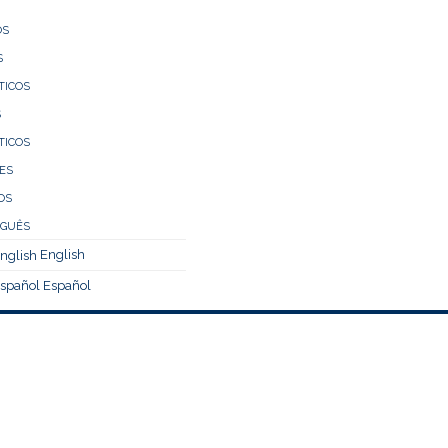
ÓS
S
TICOS
S
TICOS
ES
OS
English
Español