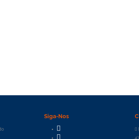
Siga-Nos
C
do
4