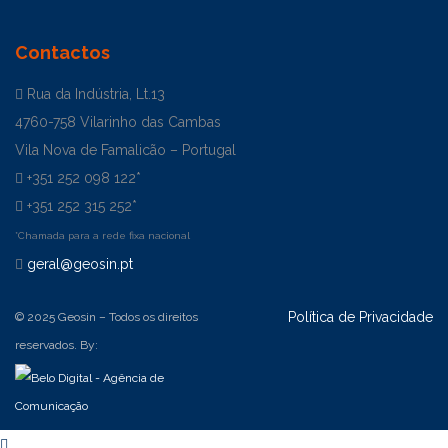
Contactos
Rua da Indústria, Lt.13
4760-758 Vilarinho das Cambas
Vila Nova de Famalicão – Portugal
+351 252 098 122*
+351 252 315 252*
*Chamada para a rede fixa nacional
geral@geosin.pt
Política de Privacidade
© 2025 Geosin – Todos os direitos
reservados. By: