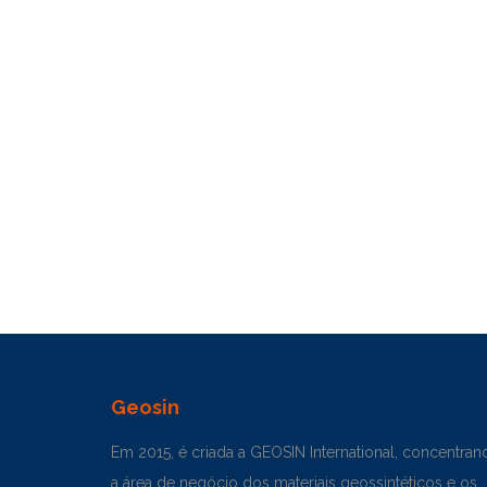
Geosin
Em 2015, é criada a GEOSIN International, concentran
a área de negócio dos materiais geossintéticos e os