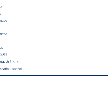
ÓS
S
TICOS
S
TICOS
ES
OS
English
Español