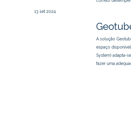
correto desempenh
13
set 2024
Geotube
A solução Geotube
espaço disponível
System) adapta-se
fazer uma adequad