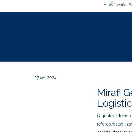
Es
27
set 2024
Mirafi 
Logísti
O geotêxtil tecid
reforço/estabiliz