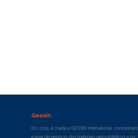
Geosin
Em 2015, é criada a GEOSIN International, concentran
a área de negócio dos materiais geossintéticos e os