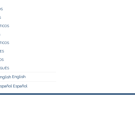
ÓS
S
TICOS
S
TICOS
ES
OS
English
Español