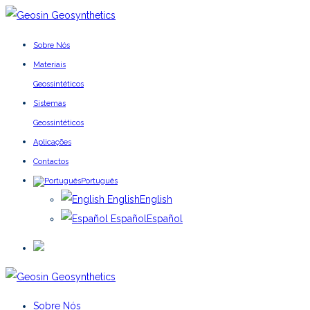
Sobre Nós
Materiais
Geossintéticos
Sistemas
Geossintéticos
Aplicações
Contactos
Português
English
English
Español
Español
Sobre Nós