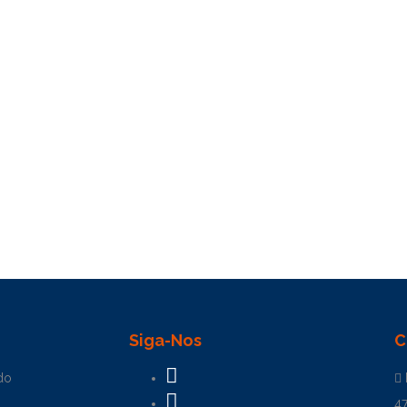
Siga-Nos
C
do
4