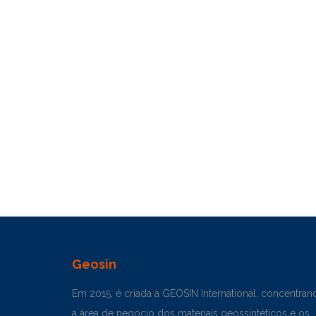
Geosin
Em 2015, é criada a GEOSIN International, concentran
a área de negócio dos materiais geossintéticos e os