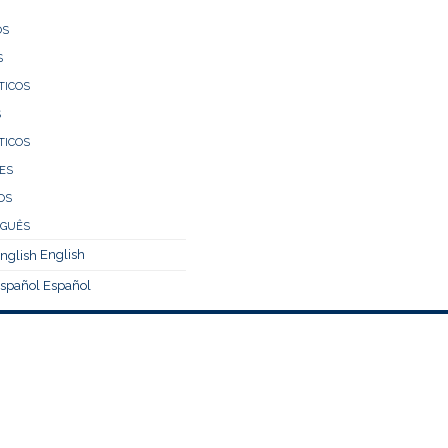
ÓS
S
TICOS
S
TICOS
ES
OS
English
Español