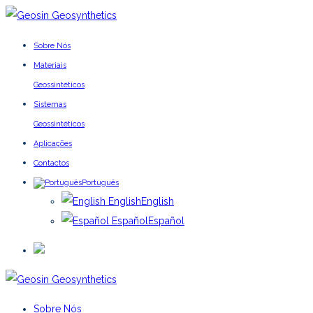
Sobre Nós
Materiais
Geossintéticos
Sistemas
Geossintéticos
Aplicações
Contactos
Português
English
English
Español
Español
Sobre Nós